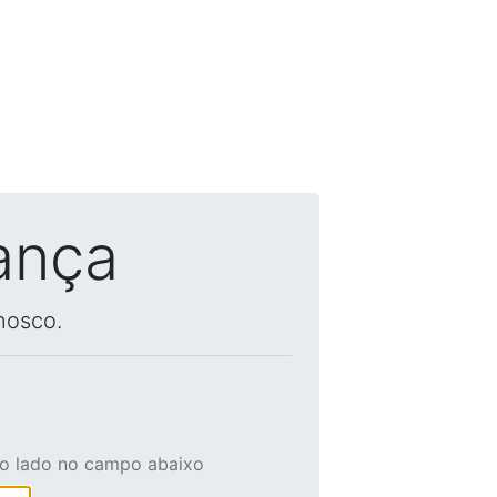
ança
nosco.
ao lado no campo abaixo