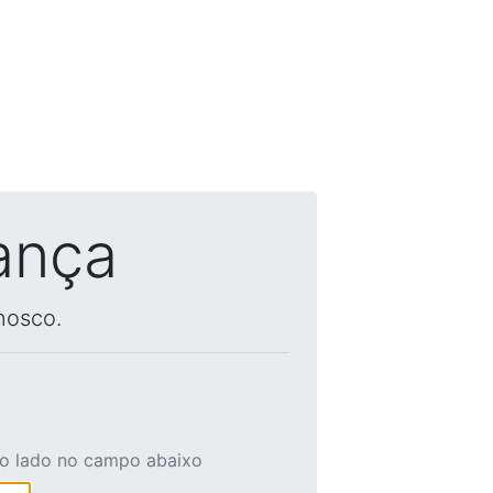
ança
nosco.
ao lado no campo abaixo